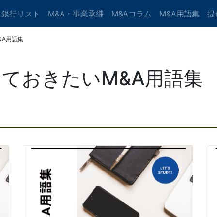
・銀行リスト
M&A・事業承継
M&Aコラム
M&A用語集
提
&A用語集
っておきたいM&A用語集